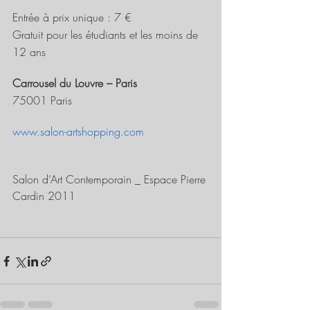
Entrée à prix unique : 7 €
Gratuit pour les étudiants et les moins de 
12 ans
Carrousel du Louvre – Paris
75001 Paris
www.salon-artshopping.com
Salon d’Art Contemporain _ Espace Pierre 
Cardin 2011