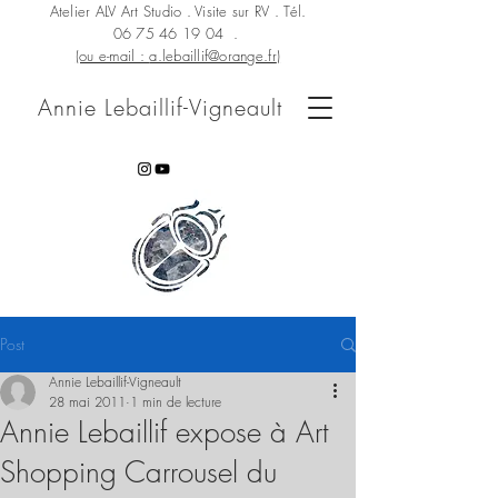
Atelier ALV Art Studio . Visite sur RV . Tél.
06 75 46 19 04
.
(ou e-mail :
a.lebaillif@orange.fr
)
Annie Lebaillif-Vigneault
Post
Annie Lebaillif-Vigneault
28 mai 2011
1 min de lecture
Annie Lebaillif expose à Art
Shopping Carrousel du