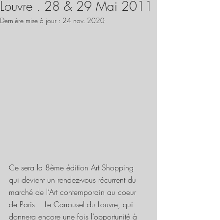
Louvre . 28 & 29 Mai 2011
Dernière mise à jour :
24 nov. 2020
Ce sera la 8ème édition Art Shopping 
qui devient un rendez-vous récurrent du 
marché de l’Art contemporain au coeur 
de Paris  : Le Carrousel du Louvre, qui 
donnera encore une fois l’opportunité à 