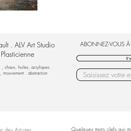
ault . ALV Art Studio
ABONNEZ-VOUS À
 Plasticienne
S'
 , chaux, huiles, acryliques.
e, mouvement . abstraction
Quelques mots clefs qui 
 des Artistes