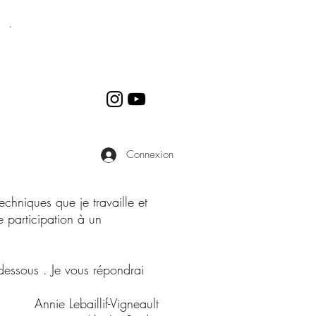
04 .
Connexion
echniques que je travaille et
 participation à un
-dessous .
Je vous répondrai
Annie Lebaillif-Vigneault