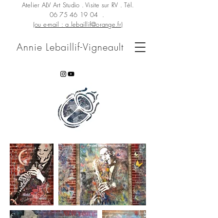
Atelier ALV Art Studio . Visite sur RV . Tél.
06 75 46 19 04
.
(ou e-mail :
a.lebaillif@orange.fr
)
Annie Lebaillif-Vigneault