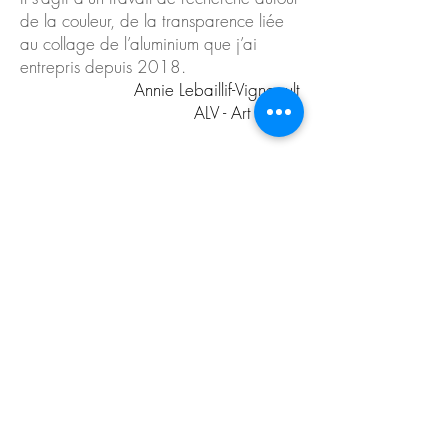
de la couleur, de la transparence liée
au collage de l’aluminium que j’ai
entrepris depuis 2018.
Annie Lebaillif-Vigneault
ALV - Art Studio
Membre adhérent à la Maison des
Artistes
Référencée dans l'annuaire
de Artistes Contemporains
Quelques mots clefs qui me caractérisent
#explore #analyse #questionne #teste
#recherche #découvre #construit
#mouvement #expérimente #juxtapose
#poésie#vibration#construit#